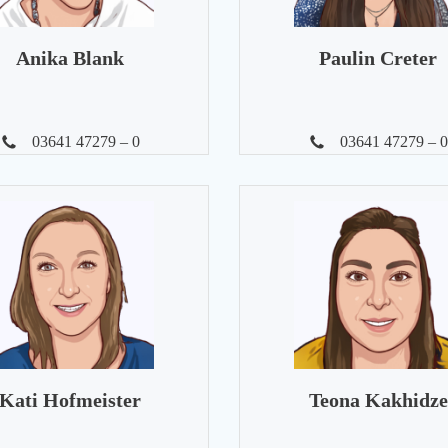
Anika Blank
Paulin Creter
03641 47279 – 0
03641 47279 – 0
Kati Hofmeister
Teona Kakhidze