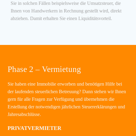
Sie in solchen Fällen beispielsweise die Umsatzsteuer, die
Ihnen von Handwerkern in Rechnung gestellt wird, direkt
abziehen. Damit erhalten Sie einen Liquiditätsvorteil.
Phase 2 – Vermietung
Sie haben eine Immobilie erworben und benötigen Hilfe bei
der laufenden steuerlichen Betreuung? Dann stehen wir Ihnen
gern für alle Fragen zur Verfügung und übernehmen die
Erstellung der notwendigen jährlichen Steuererklärungen und
Jahresabschlüsse.
PRIVATVERMIETER