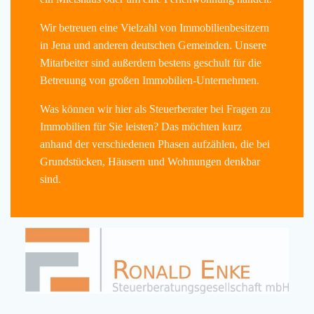
Wir betreuen eine Vielzahl von Immobilienbesitzern
in Jena und anderen deutschen Gemeinden. Unsere
Mitarbeiter sind außerdem bestens geschult für die
Betreuung von großen Immobilien-Unternehmen.
Was können wir hier als Steuerberater bei Fragen zu
Immobilien für Sie leisten? Das möchten kurz
anhand der verschiedenen Phasen aufzählen, die bei
Grundstücken, Häusern und Wohnungen denkbar
sind.