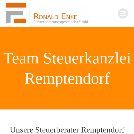
Zum
Inhalt
springen
Team Steuerkanzlei
Remptendorf
Unsere Steuerberater Remptendorf