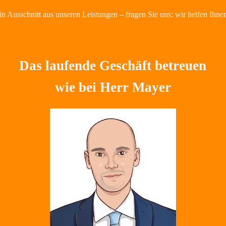
in Ausschnitt aus unseren Leistungen – fragen Sie uns: wir helfen Ihne
Das laufende Geschäft betreuen
wie bei Herr Mayer