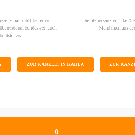
gesellschaft mbH betreuen
Die Steuerkanzlei Enke & P
überregional bundesweit auch
Mandanten aus der
nittstellen.
A
ZUR KANZLEI IN KAHLA
ZUR KANZ
0