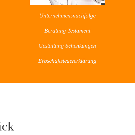
Unternehmensnachfolge
Beratung Testament
Gestaltung Schenkungen
Erbschaftsteuererklärung
ick