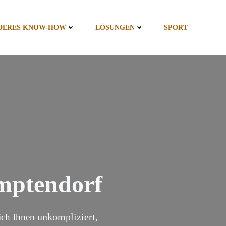
DERES KNOW-HOW
LÖSUNGEN
SPORT
emptendorf
unkompliziert,
sich Ihnen